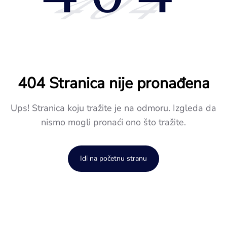
404
404 Stranica nije pronađena
Ups! Stranica koju tražite je na odmoru. Izgleda da
nismo mogli pronaći ono što tražite.
Idi na početnu stranu