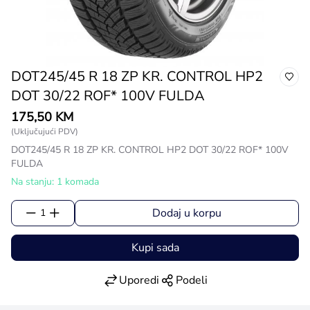
DOT245/45 R 18 ZP KR. CONTROL HP2
DOT 30/22 ROF* 100V FULDA
175,50 KM
(Uključujući PDV)
DOT245/45 R 18 ZP KR. CONTROL HP2 DOT 30/22 ROF* 100V
FULDA
Na stanju: 1 komada
Dodaj u korpu
1
Kupi sada
Uporedi
Podeli