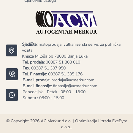
Cjenovnik usluga
Sjedište:
maloprodaja, vulkanizerski servis za putnička
vozila
Knjaza Miloša bb 78000 Banja Luka
Tel. prodaja:
00387 51 308 010
Fax.
00387 51 307 950
Tel. Finansije:
00387 51 305 176
E-mail prodaja:
prodaja@acmerkur.com
E-mail finansije:
finansije@acmerkur.com
Ponedeljak - Petak : 08:00 - 18:00
Subota : 08:00 - 15:00
© Copyright 2026
AC Merkur d.o.o.
| Optimizacija i izrada
ExeByte
d.o.o.
.