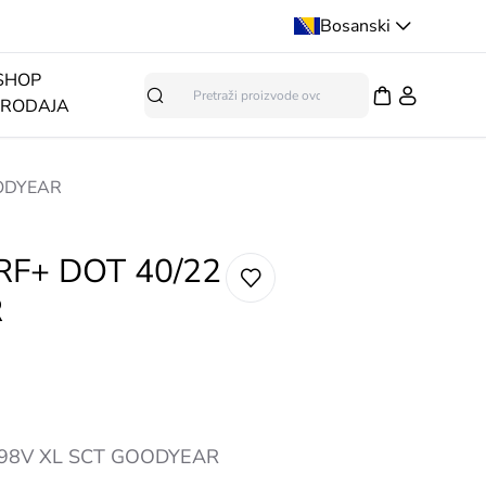
Bosanski
SHOP
PRODAJA
Pretraga
OODYEAR
RF+ DOT 40/22
R
 98V XL SCT GOODYEAR