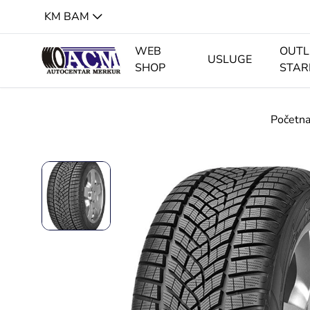
KM BAM
WEB
OUTL
USLUGE
SHOP
STAR
Početn