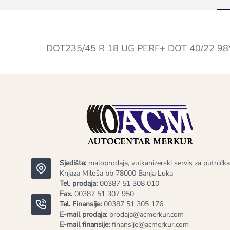
DOT235/45 R 18 UG PERF+ DOT 40/22 9
Sjedište:
maloprodaja, vulkanizerski servis za putnička
Knjaza Miloša bb 78000 Banja Luka
Tel. prodaja:
00387 51 308 010
Fax.
00387 51 307 950
Tel. Finansije:
00387 51 305 176
E-mail prodaja:
prodaja@acmerkur.com
E-mail finansije:
finansije@acmerkur.com