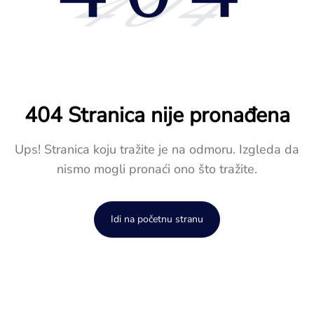
404
404 Stranica nije pronađena
Ups! Stranica koju tražite je na odmoru. Izgleda da
nismo mogli pronaći ono što tražite.
Idi na početnu stranu