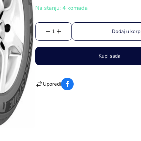
Na stanju: 4 komada
1
Dodaj u korp
Kupi sada
Uporedi