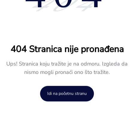
404
404 Stranica nije pronađena
Ups! Stranica koju tražite je na odmoru. Izgleda da
nismo mogli pronaći ono što tražite.
Idi na početnu stranu