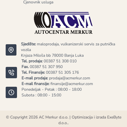
Cjenovnik usluga
Sjedište:
maloprodaja, vulkanizerski servis za putnička
vozila
Knjaza Miloša bb 78000 Banja Luka
Tel. prodaja:
00387 51 308 010
Fax.
00387 51 307 950
Tel. Finansije:
00387 51 305 176
E-mail prodaja:
prodaja@acmerkur.com
E-mail finansije:
finansije@acmerkur.com
Ponedeljak - Petak : 08:00 - 18:00
Subota : 08:00 - 15:00
© Copyright 2026
AC Merkur d.o.o.
| Optimizacija i izrada
ExeByte
d.o.o.
.