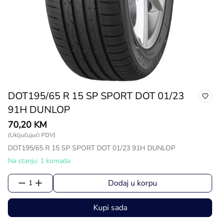
DOT195/65 R 15 SP SPORT DOT 01/23
91H DUNLOP
70,20 KM
(Uključujući PDV)
DOT195/65 R 15 SP SPORT DOT 01/23 91H DUNLOP
Na stanju: 1 komada
Dodaj u korpu
1
Kupi sada