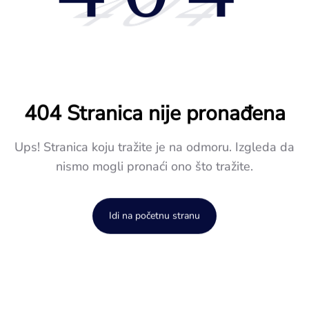
404
404 Stranica nije pronađena
Ups! Stranica koju tražite je na odmoru. Izgleda da
nismo mogli pronaći ono što tražite.
Idi na početnu stranu