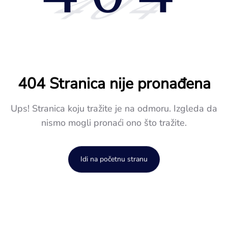
404
404 Stranica nije pronađena
Ups! Stranica koju tražite je na odmoru. Izgleda da
nismo mogli pronaći ono što tražite.
Idi na početnu stranu