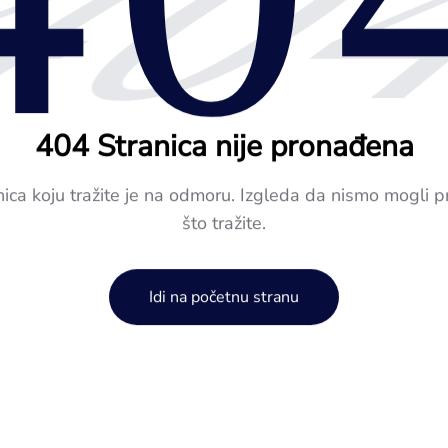
40
404 Stranica nije pronađena
nica koju tražite je na odmoru. Izgleda da nismo mogli p
što tražite.
Idi na početnu stranu