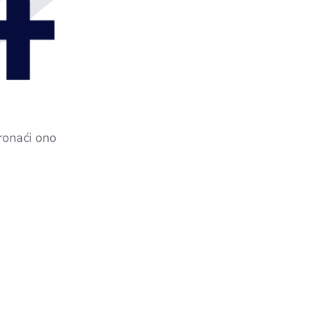
4
ronaći ono