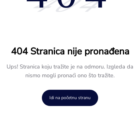
404
404 Stranica nije pronađena
Ups! Stranica koju tražite je na odmoru. Izgleda da
nismo mogli pronaći ono što tražite.
Idi na početnu stranu