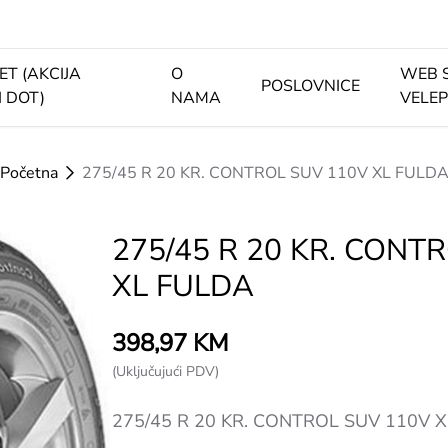
ET (AKCIJA
O
WEB 
POSLOVNICE
I DOT)
NAMA
VELE
Početna
275/45 R 20 KR. CONTROL SUV 110V XL FULD
275/45 R 20 KR. CONT
XL FULDA
398,97 KM
(Uključujući PDV)
275/45 R 20 KR. CONTROL SUV 110V 