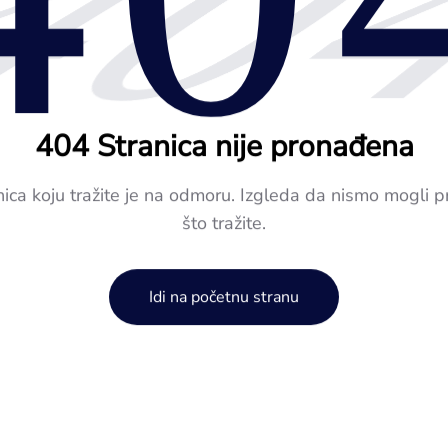
40
404 Stranica nije pronađena
nica koju tražite je na odmoru. Izgleda da nismo mogli p
što tražite.
Idi na početnu stranu