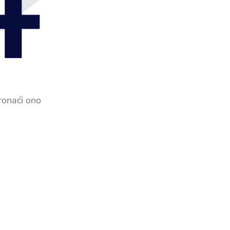
4
ronaći ono