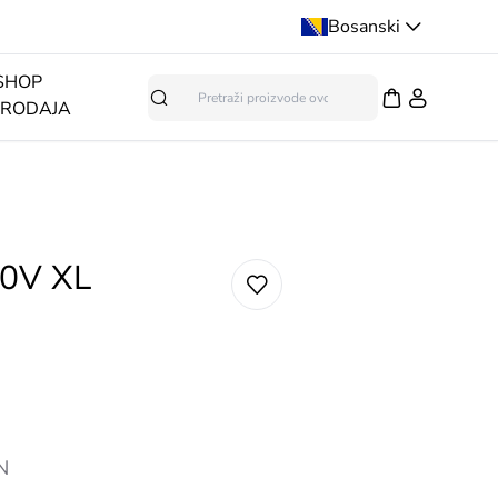
Bosanski
SHOP
PRODAJA
Pretraga
00V XL
N