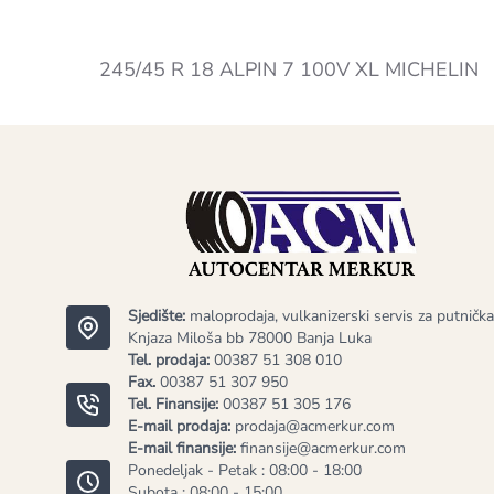
245/45 R 18 ALPIN 7 100V XL MICHELIN
Sjedište:
maloprodaja, vulkanizerski servis za putnička
Knjaza Miloša bb 78000 Banja Luka
Tel. prodaja:
00387 51 308 010
Fax.
00387 51 307 950
Tel. Finansije:
00387 51 305 176
E-mail prodaja:
prodaja@acmerkur.com
E-mail finansije:
finansije@acmerkur.com
Ponedeljak - Petak : 08:00 - 18:00
Subota : 08:00 - 15:00