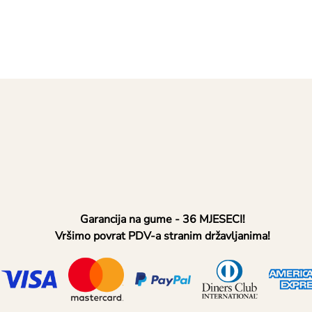
Garancija na gume - 36 MJESECI!
Vršimo povrat PDV-a stranim državljanima!