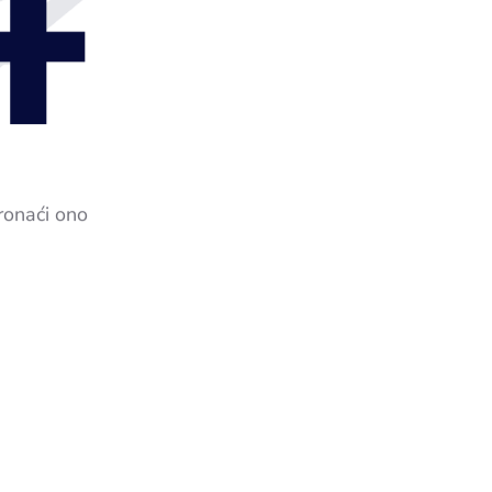
4
ronaći ono