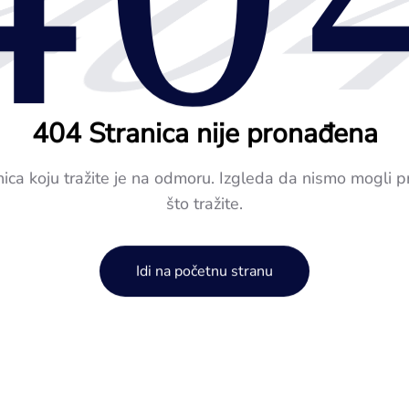
40
404 Stranica nije pronađena
nica koju tražite je na odmoru. Izgleda da nismo mogli p
što tražite.
Idi na početnu stranu