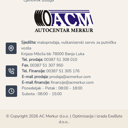
Cjenovnik usluga
Sjedište:
maloprodaja, vulkanizerski servis za putnička
vozila
Knjaza Miloša bb 78000 Banja Luka
Tel. prodaja:
00387 51 308 010
Fax.
00387 51 307 950
Tel. Finansije:
00387 51 305 176
E-mail prodaja:
prodaja@acmerkur.com
E-mail finansije:
finansije@acmerkur.com
Ponedeljak - Petak : 08:00 - 18:00
Subota : 08:00 - 15:00
© Copyright 2026
AC Merkur d.o.o.
| Optimizacija i izrada
ExeByte
d.o.o.
.