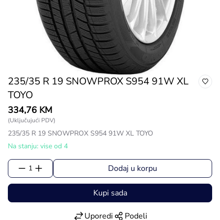
235/35 R 19 SNOWPROX S954 91W XL
TOYO
334,76 KM
(Uključujući PDV)
235/35 R 19 SNOWPROX S954 91W XL TOYO
Na stanju: vise od 4
Dodaj u korpu
1
Kupi sada
Uporedi
Podeli