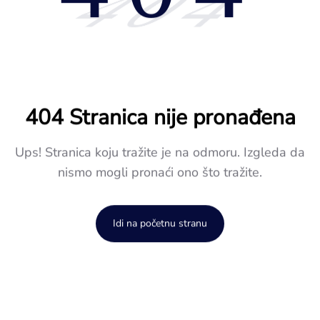
404
404 Stranica nije pronađena
Ups! Stranica koju tražite je na odmoru. Izgleda da
nismo mogli pronaći ono što tražite.
Idi na početnu stranu