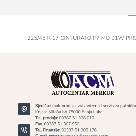
225/45 R 17 CINTURATO P7 MO 91W PIR
Sjedište:
maloprodaja, vulkanizerski servis za putnička
Knjaza Miloša bb 78000 Banja Luka
Tel. prodaja:
00387 51 308 010
Fax.
00387 51 307 950
Tel. Finansije:
00387 51 305 176