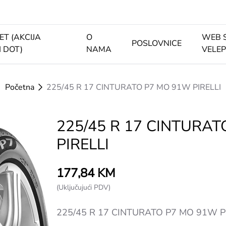
ET (AKCIJA
O
WEB 
POSLOVNICE
I DOT)
NAMA
VELE
Početna
225/45 R 17 CINTURATO P7 MO 91W PIRELLI
225/45 R 17 CINTURA
PIRELLI
177,84 KM
(Uključujući PDV)
225/45 R 17 CINTURATO P7 MO 91W P