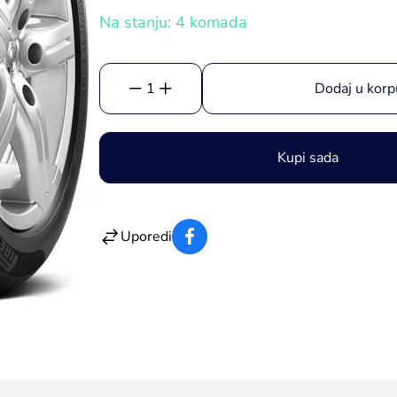
Na stanju: 4 komada
1
Dodaj u korp
Kupi sada
Uporedi