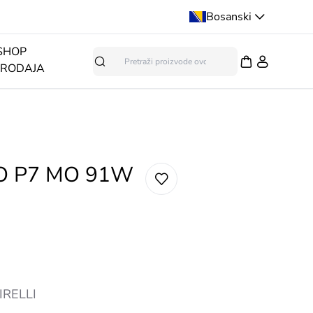
Bosanski
SHOP
PRODAJA
Pretraga
TO P7 MO 91W
IRELLI