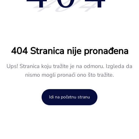
404
404 Stranica nije pronađena
Ups! Stranica koju tražite je na odmoru. Izgleda da
nismo mogli pronaći ono što tražite.
Idi na početnu stranu