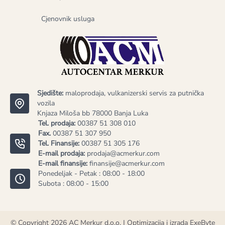
Cjenovnik usluga
Sjedište:
maloprodaja, vulkanizerski servis za putnička
vozila
Knjaza Miloša bb 78000 Banja Luka
Tel. prodaja:
00387 51 308 010
Fax.
00387 51 307 950
Tel. Finansije:
00387 51 305 176
E-mail prodaja:
prodaja@acmerkur.com
E-mail finansije:
finansije@acmerkur.com
Ponedeljak - Petak : 08:00 - 18:00
Subota : 08:00 - 15:00
© Copyright 2026
AC Merkur d.o.o.
| Optimizacija i izrada
ExeByte