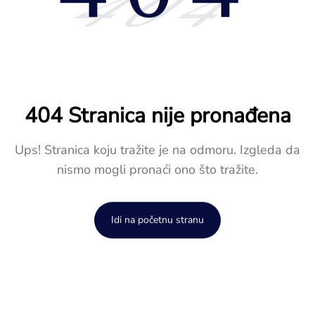
404
404 Stranica nije pronađena
Ups! Stranica koju tražite je na odmoru. Izgleda da
nismo mogli pronaći ono što tražite.
Idi na početnu stranu