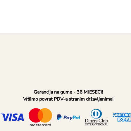
Garancija na gume - 36 MJESECI!
Vršimo povrat PDV-a stranim državljanima!