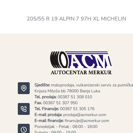
205/55 R 19 ALPIN 7 97H XL MICHELIN
Sjedište:
maloprodaja, vulkanizerski servis za putnička
Knjaza Miloša bb 78000 Banja Luka
Tel. prodaja:
00387 51 308 010
Fax.
00387 51 307 950
Tel. Finansije:
00387 51 305 176
E-mail prodaja:
prodaja@acmerkur.com
E-mail finansije:
finansije@acmerkur.com
Ponedeljak - Petak : 08:00 - 18:00
Subota : 08:00 - 15:00