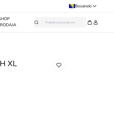
Bosanski
SHOP
PRODAJA
Pretraga
7H XL