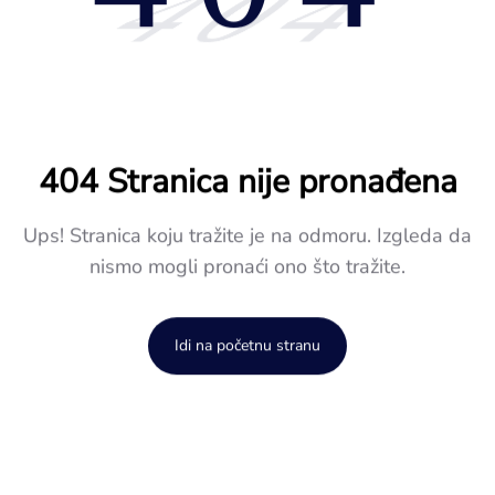
404
404 Stranica nije pronađena
Ups! Stranica koju tražite je na odmoru. Izgleda da
nismo mogli pronaći ono što tražite.
Idi na početnu stranu