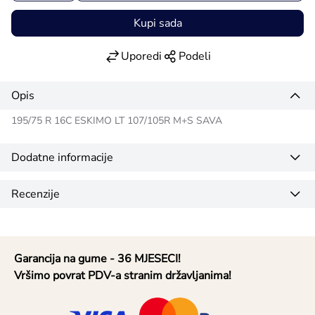
Kupi sada
Uporedi
Podeli
Opis
195/75 R 16C ESKIMO LT 107/105R M+S SAVA
Dodatne informacije
Recenzije
Garancija na gume - 36 MJESECI!
Vršimo povrat PDV-a stranim državljanima!