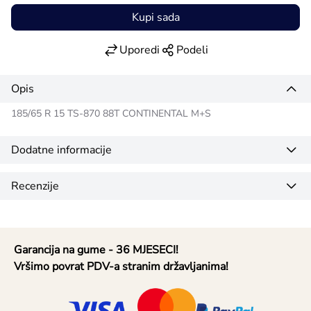
Kupi sada
Uporedi
Podeli
Opis
185/65 R 15 TS-870 88T CONTINENTAL M+S
Dodatne informacije
Recenzije
Garancija na gume - 36 MJESECI!
Vršimo povrat PDV-a stranim državljanima!