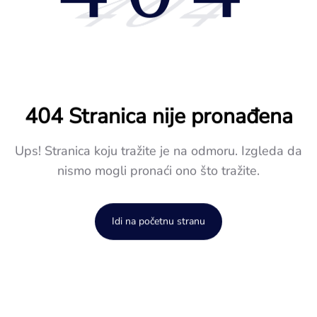
404
404 Stranica nije pronađena
Ups! Stranica koju tražite je na odmoru. Izgleda da
nismo mogli pronaći ono što tražite.
Idi na početnu stranu