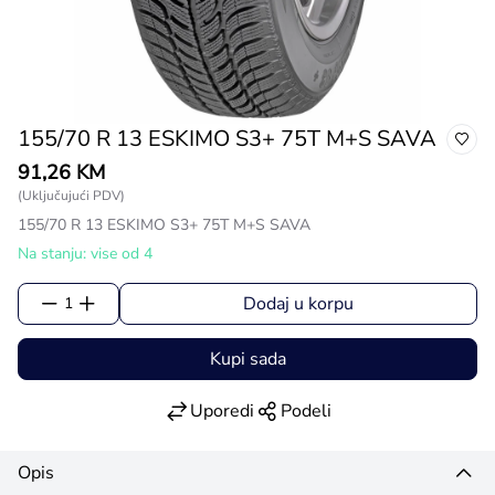
155/70 R 13 ESKIMO S3+ 75T M+S SAVA
91,26 KM
(Uključujući PDV)
155/70 R 13 ESKIMO S3+ 75T M+S SAVA
Na stanju: vise od 4
Dodaj u korpu
1
Kupi sada
Uporedi
Podeli
Opis