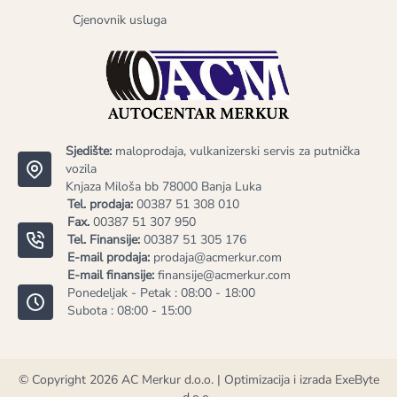
Cjenovnik usluga
Sjedište:
maloprodaja, vulkanizerski servis za putnička
vozila
Knjaza Miloša bb 78000 Banja Luka
Tel. prodaja:
00387 51 308 010
Fax.
00387 51 307 950
Tel. Finansije:
00387 51 305 176
E-mail prodaja:
prodaja@acmerkur.com
E-mail finansije:
finansije@acmerkur.com
Ponedeljak - Petak : 08:00 - 18:00
Subota : 08:00 - 15:00
© Copyright 2026
AC Merkur d.o.o.
| Optimizacija i izrada
ExeByte